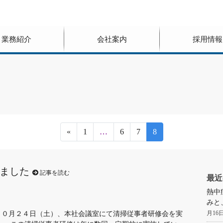
業務紹介
会社案内
採用情報
«
1
…
6
7
8
ました
記事を読む
最近
熱中
みと
月16
１０月２４日（土）、本社会議室にて清掃従事者研修会を実