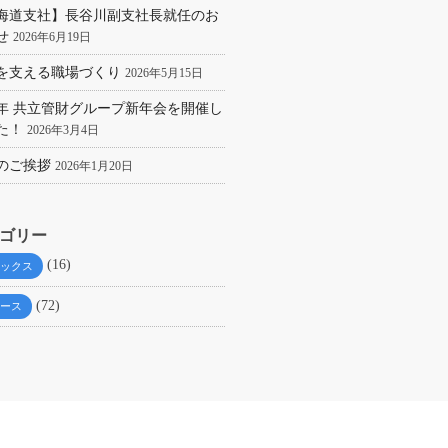
海道支社】長谷川副支社長就任のお
せ
2026年6月19日
を支える職場づくり
2026年5月15日
26年 共立管財グループ新年会を開催し
た！
2026年3月4日
のご挨拶
2026年1月20日
ゴリー
(16)
ックス
(72)
ース