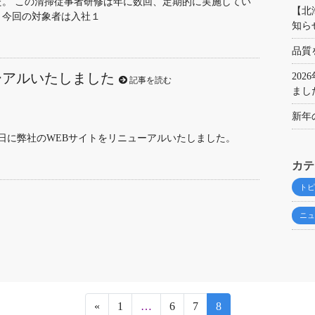
た。 この清掃従事者研修は年に数回、定期的に実施してい
【北
、今回の対象者は入社１
知ら
品質
ーアルいたしました
20
記事を読む
まし
新年
月18日に弊社のWEBサイトをリニューアルいたしました。
カテ
トピ
ニュ
«
1
…
6
7
8