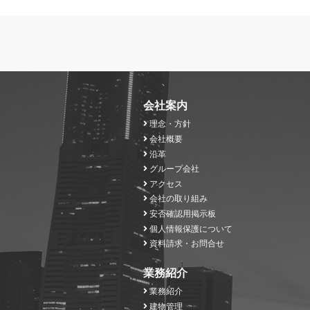
会社案内
理念・方針
会社概要
沿革
グループ会社
アクセス
会社の取り組み
安否確認用掲示板
個人情報保護について
資料請求・お問合せ
業務紹介
業務紹介
建物管理