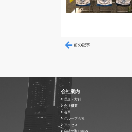
投稿ナビゲー
前の記事
会社案内
理念・方針
会社概要
沿革
グループ会社
アクセス
会社の取り組み