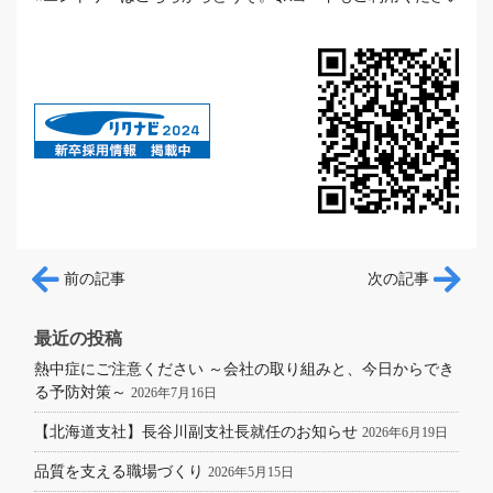
投稿ナビゲーション
前の記事
次の記事
最近の投稿
熱中症にご注意ください ～会社の取り組みと、今日からでき
る予防対策～
2026年7月16日
【北海道支社】長谷川副支社長就任のお知らせ
2026年6月19日
品質を支える職場づくり
2026年5月15日