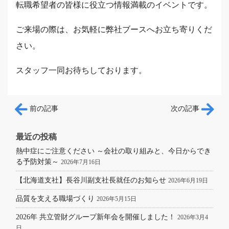
転職希望者の皆様に役立つ情報満載のイベントです。
ご来場の際は、お気軽に弊社ブースへお立ち寄りくだ
さい。
スタッフ一同お待ちしております。
投稿ナビゲーション
前の記事
次の記事
最近の投稿
熱中症にご注意ください ～会社の取り組みと、今日からでき
る予防対策～
2026年7月16日
【北海道支社】長谷川副支社長就任のお知らせ
2026年6月19日
品質を支える職場づくり
2026年5月15日
2026年 共立管財グループ新年会を開催しました！
2026年3月4
日